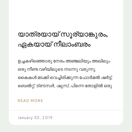
യാത്രയായ് സൂര്യാങ്കുരം,
ഏകയായ് നീലാംബരം
ഉച്ചകഴിഞ്ഞൊരു നേരം അഞ്ജലിയും അഖിലും
ഒരു നീണ്ട വഴിയിലൂടെ നടന്നു വരുന്നു.
കൈകൾ മടക്കി വെച്ചിരിക്കുന്ന ഫോർമൽ ഷർട്ട്,
ബെൽറ്റ്, ട്രൗസർ, ഷൂസ്, പിന്നെ തോളിൽ ഒരു
READ MORE
January 30, 2019